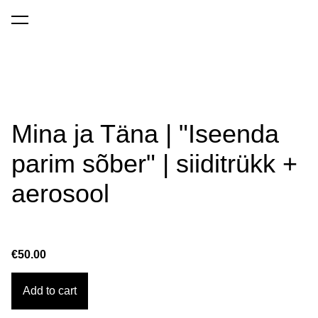
was added to the cart.
View cart
Mina ja Täna | "Iseenda
parim sõber" | siiditrükk +
aerosool
€50.00
Add to cart