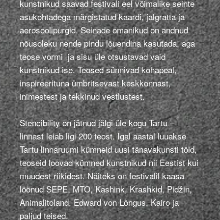
kunstnikud saavad festivali eel võimalike seinte
asukohtadega märgistatud kaardi, jalgratta ja
aerosoolipurgid. Seinade omanikud on andnud
nõusoleku nende pindu lõuendina kasutada, aga
teose vormi ja sisu üle otsustavad vaid
kunstnikud ise. Teosed sünnivad kohapeal,
inspireerituna ümbritsevast keskkonnast,
inimestest ja tekkinud vestlustest.
Stencibility on jätnud jälgi üle kogu Tartu –
linnast leiab ligi 200 teost. Igal aastal luuakse
Tartu linnaruumi kümneid uusi tänavakunsti töid,
teoseid loovad kümned kunstnikud nii Eestist kui
muudest riikidest. Näiteks on festivalil kaasa
löönud SEPE, MTO, Kashink, Krashkid, Pidžin,
Animalitoland, Edward von Lõngus, Kairo ja
paljud teised.