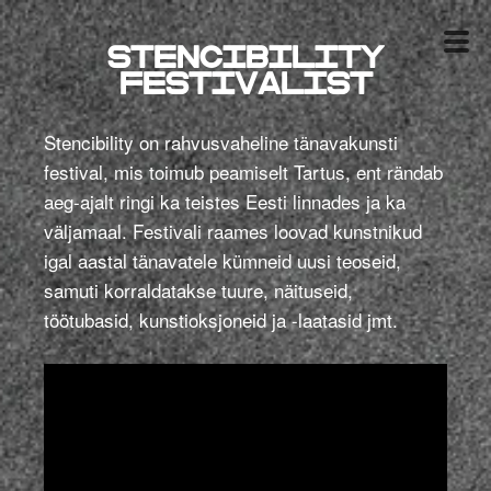
Stencibility
festivalist
Stencibility
on rahvusvaheline tänavakunsti
festival, mis toimub peamiselt Tartus, ent rändab
aeg-ajalt ringi ka teistes Eesti linnades ja ka
väljamaal. Festivali raames loovad kunstnikud
igal aastal tänavatele kümneid uusi teoseid,
samuti korraldatakse tuure, näituseid,
töötubasid, kunstioksjoneid ja -laatasid jmt.