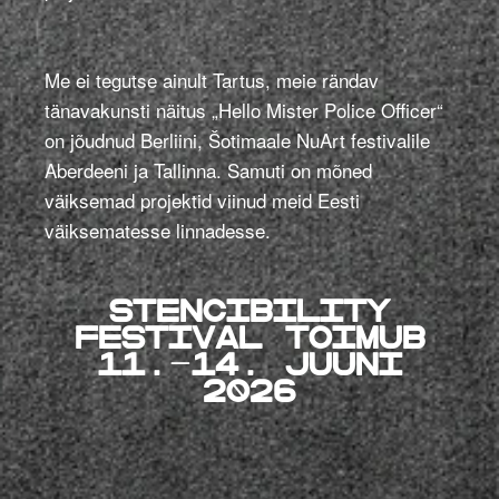
Me ei tegutse ainult Tartus, meie rändav
tänavakunsti näitus „Hello Mister Police Officer“
on jõudnud Berliini, Šotimaale NuArt festivalile
Aberdeeni ja Tallinna. Samuti on mõned
väiksemad projektid viinud meid Eesti
väiksematesse linnadesse.
Stencibility
festival toimub
11.-14. juUNI
2026