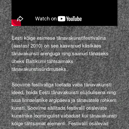
Eesti kõige esimese tänavakunstifestivalina
(aastast 2010) on see kasvanud käsikäes
tänavakunsti arenguga ning saanud tänaseks
üheks Baltikumi tähtsaimaks
tänavakunstisündmuseks.
Soovime festivaliga toetada
vaba tänavakunsti
ideed
, hoida Eesti tänavakunsti elujõulisena ning
tuua linnaelanike argipäeva ja tänavatele rohkem
kunsti. Soovime säilitada festivalil osalevate
kunstnike loomingulist vabadust kui tänavakunsti
kõige tähtsamat elementi. Festivalil osalevad