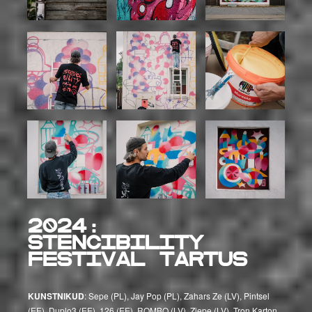
2024:
Stencibility
festival Tartus
KUNSTNIKUD
: Sepe (PL), Jay Pop (PL), Zahars Ze (LV), Pintsel
(EE), Duplo3 (EE), 126 (EE), ROMBO (LV), Ziepe (LV), Tron Karton