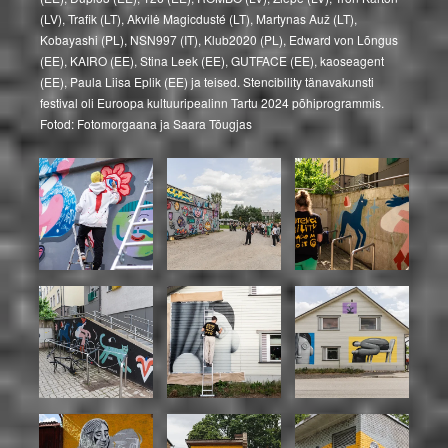
(LV), Trafik (LT), Akvilė Magicdusté (LT), Martynas Auž (LT),
Kobayashi (PL), NSN997 (IT), Klub2020 (PL), Edward von Lõngus
(EE), KAIRO (EE), Stina Leek (EE), GUTFACE (EE), kaoseagent
(EE), Paula Liisa Eplik (EE) ja teised. Stencibility tänavakunsti
festival oli Euroopa kultuuripealinn Tartu 2024 põhiprogrammis.
Fotod: Fotomorgaana ja Saara Tõugjas