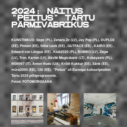
2024:
Näitus
"Peitus" Tartu
Pärmivabrikus
KUNSTNIKUD: Sepe (PL), Zahars Ze (LV), Jay Pop (PL), DUPLO3
(EE), Pintsel (EE), Stina Leek (EE) , GUTFACE (EE) , KAIRO (EE) ,
Edward von Lõngus (EE) , Klub2020 (PL), ROMBO (LV), Ziepe
(LV), Tron, Karton (LV), Akvilė Magicdusté (LT) , Kobayashi (PL),
NSN997 (IT), Anton Hudo (UA), Krõõt Kukkur (EE), Sänk (EE),
müra2000 (EE), 126 (EE). "Peitus" oli Euroopa kultuuripealinn
Tartu 2024 põhiprogrammis.
Fotod: FOTOMORGAANA