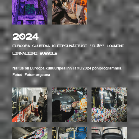
2024
Euroopa suurima kleepsunäituse "SLÄP" loomine
linnaliini bussile
Näitus oli Euroopa kultuuripealinn Tartu 2024 põhiprogrammis.
Fotod: Fotomorgaana