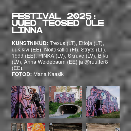
Festival 2025:
UUED TEOSED ÜLE
LINNA
Trexus (LT), Ettoja (LT),
KUNSTNIKUD:
uuk.kivi (EE), Noitakallio (FI), Stryts (LT),
1999 (EE), PINKA (LV), Skrūve (LV), Bikti
(LV), Anna Weidebaum (EE) ja @ruu.ter8
(EE).
Mana Kaasik
FOTOD: