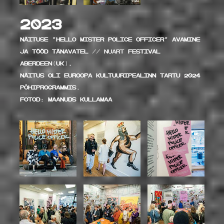
2023
Näituse "Hello mister Police OFFICER" avamine
ja tööd TänaVATEL //
NUART
FESTIVAL
ABERDEEN(UK),
Näitus oli Euroopa kultuuripealinn Tartu 2024
põhiprogrammis.
FOTOD: MAANUDS KULLAMAA