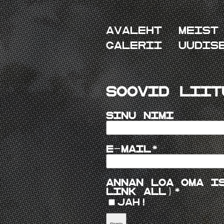
Avaleht
Meist
Galerii
Uudis
Soovid Liit
Sinu nimi
E-mail
Annan loa oma i
link all)
Jah!