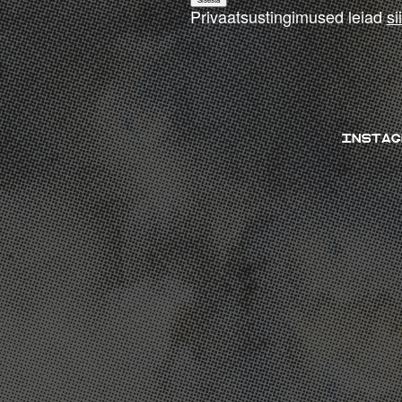
Privaatsustingimused
leiad
sii
INSTAG