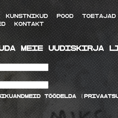
Kunstnikud
Pood
Toetajad
ed
Kontakt
uda MEIE uudiskirja l
sikuandmeid töödelda (privaats