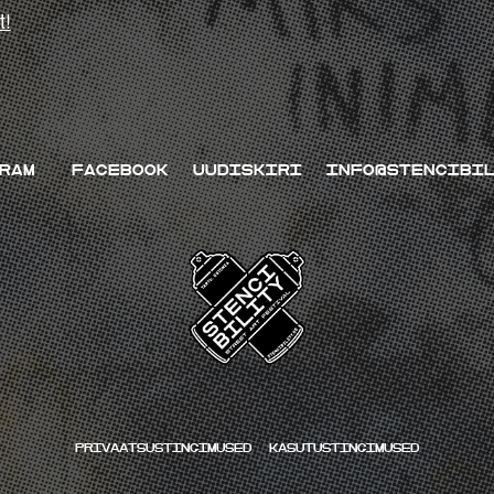
t!
RAM
FACEBOOK
UUDISKIRI
INFO@STENCIBI
Privaatsustingimused
kasutustingimused