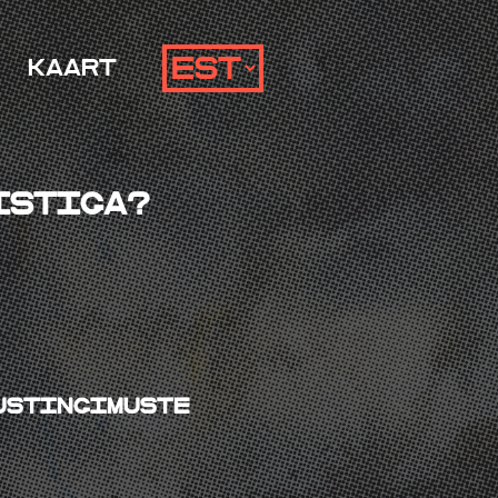
Kaart
istiga?
ustingimuste