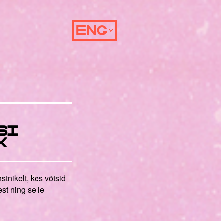
si
K
stnikelt, kes võtsid
est ning selle