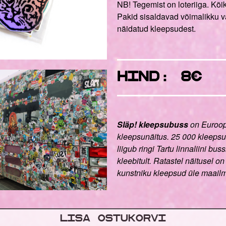
NB! Tegemist on loteriiga. Kõi
Pakid sisaldavad võimalikku va
näidatud kleepsudest.
HIND: 8
€
Släp! kleepsubuss
on Euroo
kleepsunäitus. 25 000 kleepsu
liigub ringi Tartu linnaliini bus
kleebitult. Ratastel näitusel 
kunstniku kleepsud üle maail
Lisa ostukorvi