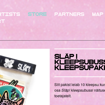
rtists
Store
Partners
Map
ct
SlÄP!
kleepsubus
KleepsuPAK
Siit pakist leiab 10 kleepsu kun
osa
Släp! kleepsubussi
näitus
toetajatelt.