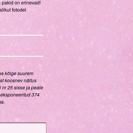
k pakid on erinevad!
likut fotodel
pa kõige suurem
st koosnev näitus
si nr 25 sisse ja peale
on eksponeeritud 374
ma.