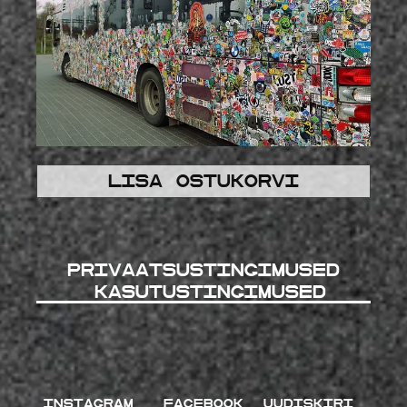
Lisa ostukorvi
Privaatsustingimused
kasutustingimused
INSTAGRAM
FACEBOOK
UUDISKIRI