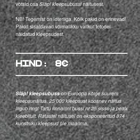
võtsid osa
Släp! kleepsubussi
näitusest.
NB! Tegemist on loteriiga. Kõik pakid on erinevad!
Pakid sisaldavad võimalikku valikut fotodel
näidatud kleepsudest.
HIND: 8
€
Släp! kleepsubuss
on Euroopa kõige suurem
kleepsunäitus. 25 000 kleepsust koosnev näitus
liigub ringi Tartu linnaliini bussi nr 25 sisse ja peale
kleebitult. Ratastel näitusel on eksponeeritud 374
kunstniku kleepsud üle maailma.