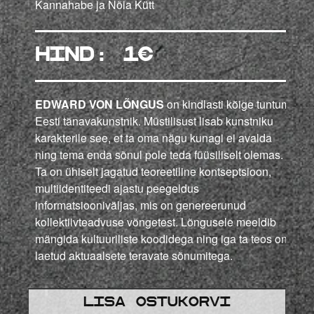
Kannahabe ja Nõia Kütt
HIND: 1
€
EDWARD VON LÕNGUS
on kindlasti kõige tuntum
Eesti tänavakunstnik. Müstilisust lisab kunstniku
karakterile see, et ta oma nägu kunagi ei avalda
ning tema enda sõnul pole teda füüsiliselt olemas.
Ta on ühiselt jagatud teoreetiline kontseptsioon,
multiidentiteedi ajastu peegeldus
informatsiooniväljas, mis on genereerunud
kollektiivteadvuse võngetest. Lõngusele meeldib
mängida kultuuriliste koodidega ning iga ta teos on
laetud aktuaalsete teravate sõnumitega.
Lisa ostukorvi