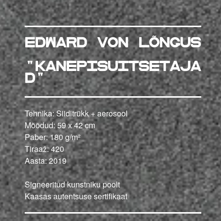
Edward von Lõngus
"KANEPISUITSETAJA
D"
Tehnika: Siiditrükk + aerosool
Mõõdud: 59 x 42 cm
Paber: 180 g/m²
Tiraaž: 420
Aasta: 2019
Signeeritud kunstniku poolt
Kaasas autentsuse sertifikaat