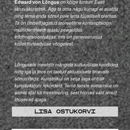
Edward von Lõngus
on kõige tuntum Eesti
tänavakunstnik. Aga ta oma nägu kunagi ei avalda
ning tema enda sõnul pole teda füüsiliselt olemas.
Ta on ühiselt jagatud teoreetiline kontseptsioon,
multiidentiteedi ajastu peegeldus
informatsiooniväljas, mis on genereerunud
kollektiivteadvuse võngetest.
Lõngusele meeldib mängida kultuuriliste koodidega
ning iga ta teos on laetud aktuaalsete teravate
sõnumitega.
Kunstnikul on selja taga ohtralt
kunstioksjoni rekordeid. Tema teoste soetamine on
samal ajal ka investeering, sest hinnad vaid ainult
tõusevad ajaga.
Lisa ostukorvi