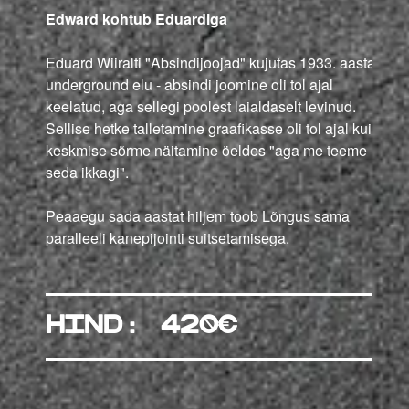
Edward kohtub Eduardiga
Eduard Wiiralti "Absindijoojad" kujutas 1933. aasta
underground elu - absindi joomine oli tol ajal
keelatud, aga sellegi poolest laialdaselt levinud.
Sellise hetke talletamine graafikasse oli tol ajal kui
keskmise sõrme näitamine öeldes "aga me teeme
seda ikkagi".
Peaaegu sada aastat hiljem toob Lõngus sama
paralleeli kanepijointi suitsetamisega.
hind: 420€