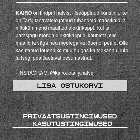
KAIRO
on lindprii naivist - iseõppinud kunstnik, kes
on Tartu tänavatele jätnud tuhandeid maasikaid ja
mitukümmend maalitud elektrikappi. Kui ta
parasjagu mõnda elektrikappi ei kaunista, siis
maalib ta väga hea meelega ka lõuendi peale. Olles
kasutanud lõuendiks muu hulgas ka teekannu, rula
ja isegi pealtlaetavat pesumasinat.
-
INSTAGRAM:
@kairo.totally.naive
Lisa ostukorvi
Privaatsustingimused
kasutustingimused