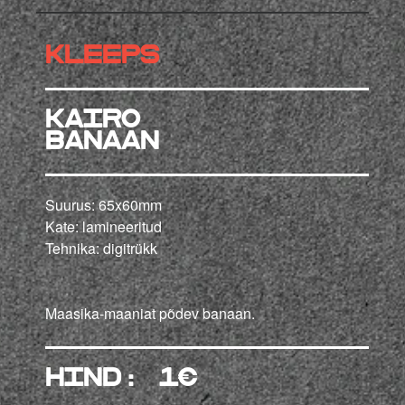
KLEEPS
KAIRO
banaan
Suurus: 65x60mm
Kate: lamineeritud
Tehnika: digitrükk
Maasika-maaniat põdev banaan.
HIND: 1
€