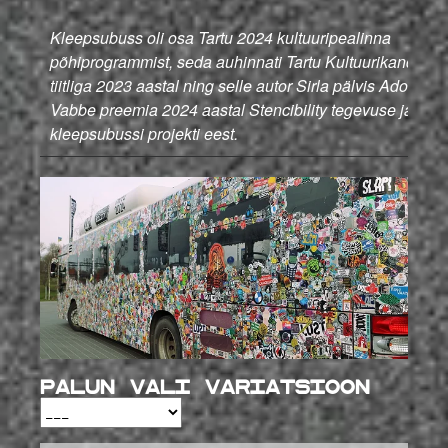
Kleepsubuss oli osa Tartu 2024 kultuuripealinna
põhiprogrammist, seda auhinnati Tartu Kultuurikandja
tiitliga 2023 aastal ning selle autor Sirla pälvis Ado
Vabbe preemia 2024 aastal Stencibility tegevuse ja
kleepsubussi projekti eest.
Palun vali variatsioon