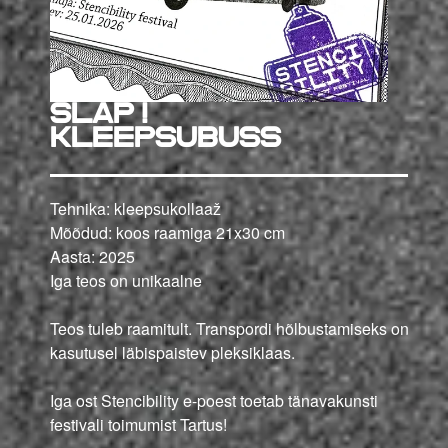
SLÄP!
KLEEPSUBUSS
Tehnika: kleepsukollaaž
Mõõdud: koos raamiga 21
x30 cm
Aasta: 2025
Iga teos on unikaalne
Teos tuleb raamitult. Transpordi hõlbustamiseks on
kasutusel läbispaistev pleksiklaas.
Iga ost Stencibility e-poest toetab tänavakunsti
festivali toimumist Tartus!