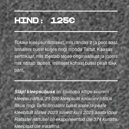
hind: 125€
Tükike kleepsunäitusest, mis rändas 2 ja pool aastat
linnaliini bussi küljes ringi mööda Tartut. Kaasas
sertifikaat, mis tõestab teose originaalsust ja joonis,
mis näitab täpselt, millisest kohast bussi pealt tükk on
pärit.
Släp! kleepsubuss
on Euroopa kõige suurem
kleepsunäitus. 25 000 kleepsust koosnev näitus
liikus ringi Tartu linnaliini bussi sisse ja peale
kleebitult alates 2023 suvest kuni 2025 aasta lõpuni.
Ratastel näitusel oli eksponeeritud üle 374 kunstniku
kleepsud üle maailma.