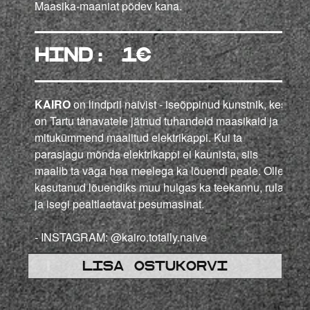
Maasika-maaniat põdev kana.
HIND: 1
€
KAIRO
on lindprii naivist - iseõppinud kunstnik, kes
on Tartu tänavatele jätnud tuhandeid maasikaid ja
mitukümmend maalitud elektrikappi. Kui ta
parasjagu mõnda elektrikappi ei kaunista, siis
maalib ta väga hea meelega ka lõuendi peale. Olles
kasutanud lõuendiks muu hulgas ka teekannu, rula
ja isegi pealtlaetavat pesumasinat.
-
INSTAGRAM:
@kairo.totally.naive
Lisa ostukorvi