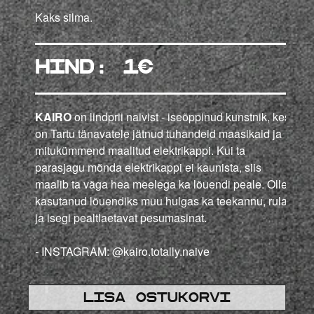
Kaks silma.
HIND: 1
€
KAIRO
on lindprii naivist - iseõppinud kunstnik, kes
on Tartu tänavatele jätnud tuhandeid maasikaid ja
mitukümmend maalitud elektrikappi. Kui ta
parasjagu mõnda elektrikappi ei kaunista, siis
maalib ta väga hea meelega ka lõuendi peale. Olles
kasutanud lõuendiks muu hulgas ka teekannu, rula
ja isegi pealtlaetavat pesumasinat.
-
INSTAGRAM:
@kairo.totally.naive
Lisa ostukorvi