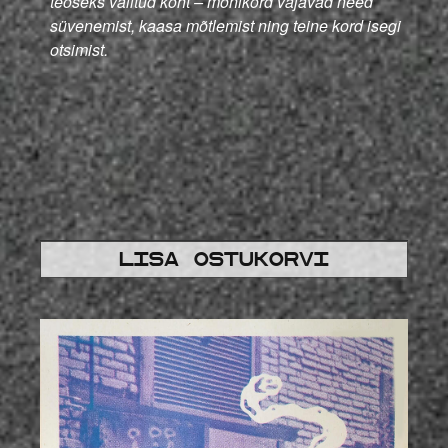
teoseks valitud koht – mõnikord vajavad need
süvenemist, kaasa mõtlemist ning teine kord isegi
otsimist.
Lisa ostukorvi