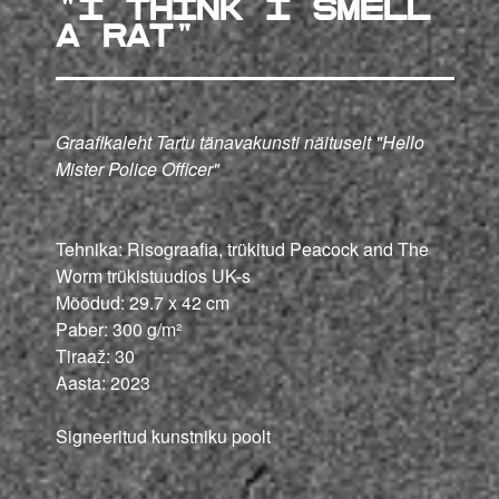
"I think I smell
a rat"
Graafikaleht Tartu tänavakunsti näituselt "Hello
Mister Police Officer"
Tehnika: Risograafia, trükitud Peacock and The
Worm trükistuudios UK-s
Mõõdud: 29.7 x 42 cm
Paber: 300 g/m²
Tiraaž: 30
Aasta: 2023
Signeeritud kunstniku poolt