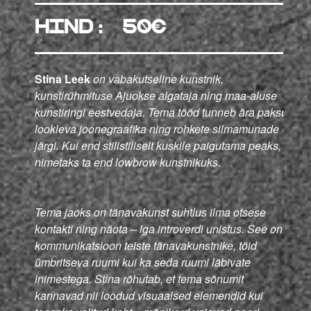
hind: 50€
Stina Leek
on vabakutseline kunstnik,
kunstirühmituse Ajuokse algataja ning maa-aluse
kunstiringi eestvedaja. Tema tööd tunneb ära paksu
lookleva joonegraafika ning rohkete silmamunade
järgi. Kui end stilistiliselt kuskile paigutama peaks,
nimetaks ta end lowbrow kunstnikuks.
Tema jaoks on tänavakunst suhtlus ilma otsese
kontakti ning näota – iga introverdi unistus. See on
kommunikatsioon teiste tänavakunstnike, töid
ümbritseva ruumi kui ka seda ruumi läbivate
inimestega. Stina rõhutab, et tema sõnumit
kannavad nii loodud visuaalsed elemendid kui