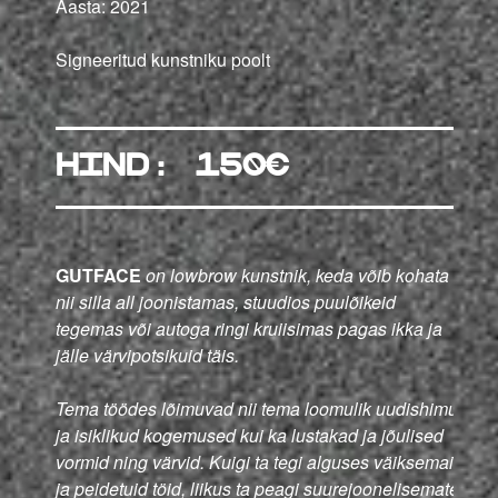
Aasta: 2021
Signeeritud kunstniku poolt
hind: 150€
GUTFACE
on lowbrow kunstnik, keda võib kohata
nii silla all joonistamas, stuudios puulõikeid
tegemas või autoga ringi kruiisimas pagas ikka ja
jälle värvipotsikuid täis.
Tema töödes lõimuvad nii tema loomulik uudishimu
ja isiklikud kogemused kui ka lustakad ja jõulised
vormid ning värvid. Kuigi ta tegi alguses väiksemaid
ja peidetuid töid, liikus ta peagi suurejoonelisemate