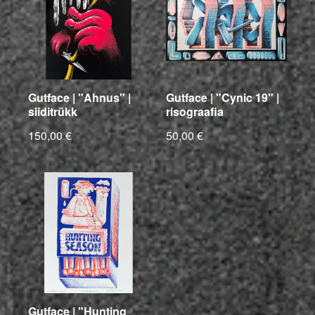
Gutface | "Ahnus" |
Gutface | "Cynic 19" |
siiditrükk
risograafia
150,00 €
50,00 €
Gutface | "Hunting