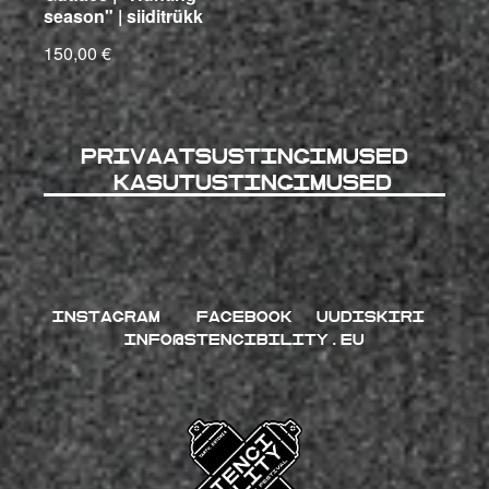
season" | siiditrükk
150,00 €
Privaatsustingimused
kasutustingimused
INSTAGRAM
FACEBOOK
UUDISKIRI
INFO@STENCIBILITY.EU