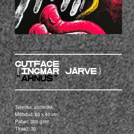
GUTFACE
(Ingmar Järve)
"Ahnus"
Tehnika: siiditrükk
Mõõdud: 60 x 40 cm
Paber: 300 g/m²
Tiraaž: 30