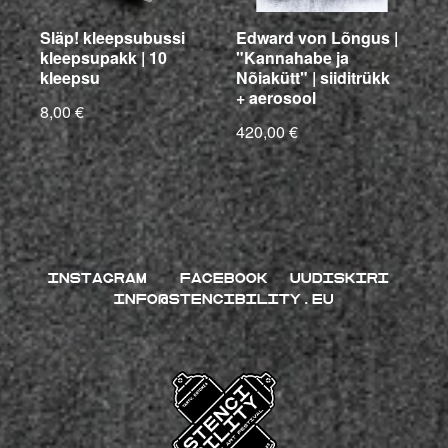
Släp! kleepsubussi
Edward von Lõngus |
kleepsupakk | 10
"Kannahabe ja
kleepsu
Nõiakütt" | siiditrükk
+ aerosool
8,00 €
420,00 €
INSTAGRAM
FACEBOOK
UUDISKIRI
INFO@STENCIBILITY.EU