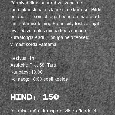
Pärmivabrikus suur rahvusvaheline
tänavakunsti näitus läbi kolme korruse. Pildid
on endiselt seintel, aga hoone on määratud
lammutamisele ning Stencibiity festivali ajal
avaneb võimalus minna koos näituse
kuraatoriga Kadri Linnuga neid teoseid
viimast korda vaatama.
Kestvus: 1h
Asukoht: Pikk 58, Tartu
Kuupäev: 19.06
Kellaaeg: 18:00 eesti keeles
hind: 15€
(
ostmisel märgi transpordi viisiks "toode ei