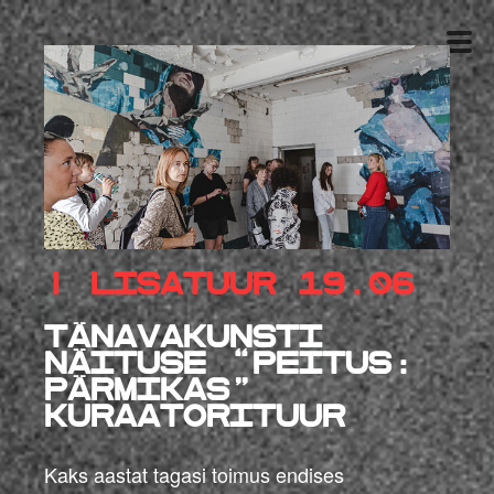
! LISATUUR 19.06
Tänavakunsti
näituse “Peitus:
Pärmikas”
kuraatorituur
Kaks aastat tagasi toimus endises