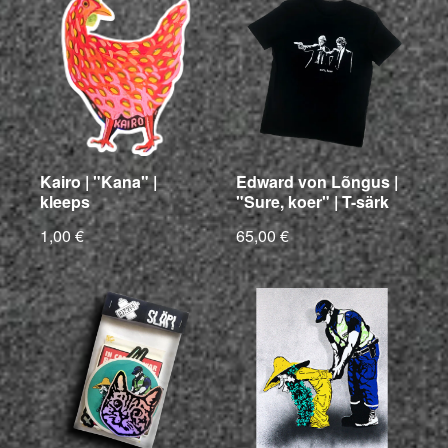
Kairo | "Kana" |
Edward von Lõngus |
kleeps
"Sure, koer" | T-särk
1,00 €
65,00 €