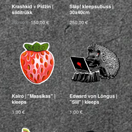
Krashkid + Pidžin |
Släp! kleepsubuss |
siiditrükk
30x40cm
150,00 €
250,00 €
200,00 €
Kairo | "Maasikas" |
Edward von Lõngus |
kleeps
"Siil" | kleeps
1,00 €
1,00 €