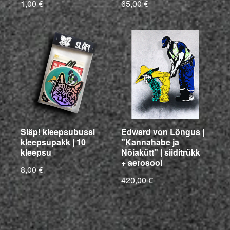
1,00 €
65,00 €
Släp! kleepsubussi
Edward von Lõngus |
kleepsupakk | 10
"Kannahabe ja
kleepsu
Nõiakütt" | siiditrükk
+ aerosool
8,00 €
420,00 €