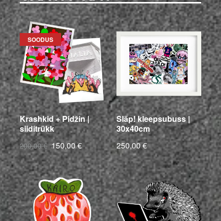
SOODUS
Krashkid + Pidžin |
Släp! kleepsubuss |
siiditrükk
30x40cm
150,00 €
250,00 €
200,00 €