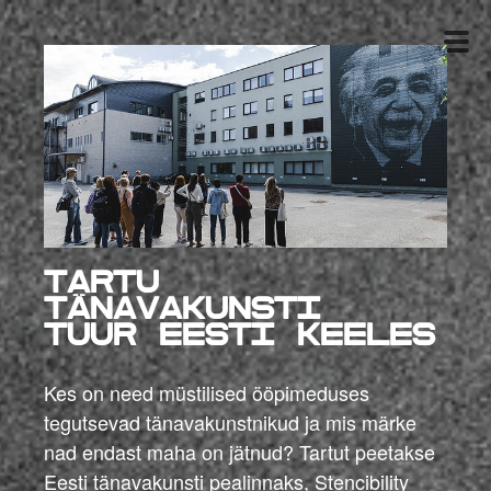
TARTU
TÄNAVAKUNSTI
TUUR
Eesti keeles
Kes on need müstilised ööpimeduses
tegutsevad tänavakunstnikud ja mis märke
nad endast maha on jätnud? Tartut peetakse
Eesti tänavakunsti pealinnaks, Stencibility