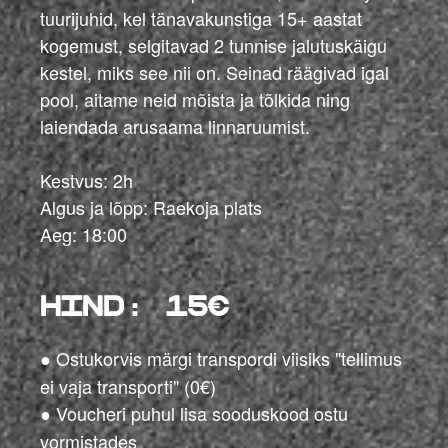
tuurijuhid, kel tänavakunstiga 15+ aastat
kogemust, selgitavad 2 tunnise jalutuskäigu
kestel, miks see nii on. Seinad räägivad igal
pool, aitame neid mõista ja tõlkida ning
laiendada arusaama linnaruumist.
Kestvus: 2h
Algus ja lõpp: Raekoja plats
Aeg: 18:00
hind: 15€
Ostukorvis märgi transpordi viisiks "tellimus
●
ei vaja transporti" (0€)
Voucheri puhul lisa sooduskood ostu
●
vormistades